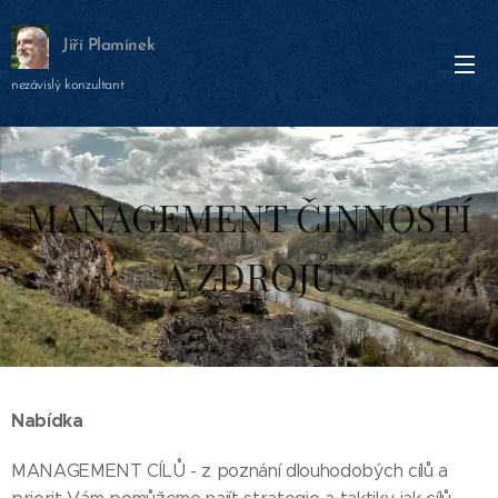
Jiří Plamínek
nezávislý konzultant
MANAGEMENT ČINNOSTÍ
A ZDROJŮ
Nabídka
MANAGEMENT CÍLŮ - z poznání dlouhodobých cílů a