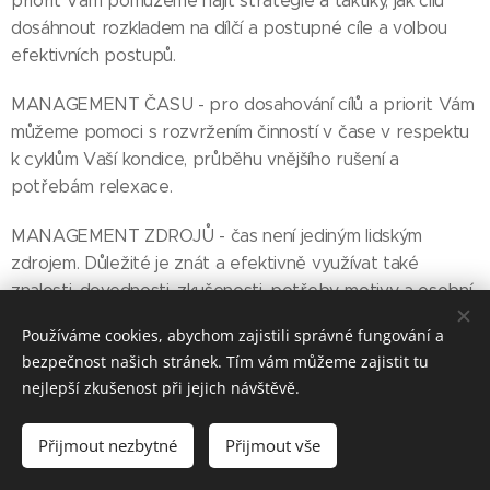
priorit Vám pomůžeme najít strategie a taktiky, jak cílů
dosáhnout rozkladem na dílčí a postupné cíle a volbou
efektivních postupů.
MANAGEMENT ČASU - pro dosahování cílů a priorit Vám
můžeme pomoci s rozvržením činností v čase v respektu
k cyklům Vaší kondice, průběhu vnějšího rušení a
potřebám relexace.
MANAGEMENT ZDROJŮ - čas není jediným lidským
zdrojem. Důležité je znát a efektivně využívat také
znalosti, dovednosti, zkušenosti, potřeby, motivy a osobní
vlastnosti.
Používáme cookies, abychom zajistili správné fungování a
bezpečnost našich stránek. Tím vám můžeme zajistit tu
nejlepší zkušenost při jejich návštěvě.
Přijmout nezbytné
Přijmout vše
Vytvořeno službou
Webnode
Cookies