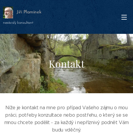
Jiří Plamínek
nezávislý konzultant
Kontakt
Níže je kontakt na mne pro případ Vašeho zájmu o mou
práci, potřeby konzultace nebo postřehu, o který se se
mnou chcete podělit - za každý i nepříznivý podnět Vám
budu vděčný.