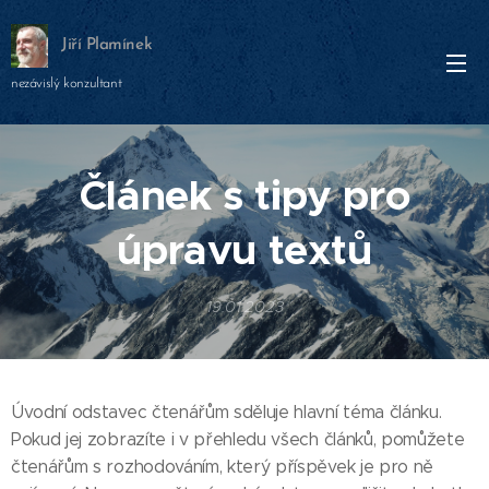
Jiří Plamínek
nezávislý konzultant
Článek s tipy pro
úpravu textů
19.01.2023
Úvodní odstavec čtenářům sděluje hlavní téma článku.
Pokud jej zobrazíte i v přehledu všech článků, pomůžete
čtenářům s rozhodováním, který příspěvek je pro ně