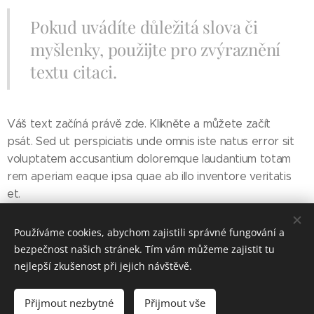
Pokud uvádíte důležitá slova či
myšlenky, použijte pro zvýraznění
textu citaci.
Váš text začíná právě zde. Klikněte a můžete začít
psát. Sed ut perspiciatis unde omnis iste natus error sit
voluptatem accusantium doloremque laudantium totam
rem aperiam eaque ipsa quae ab illo inventore veritatis
et.
Používáme cookies, abychom zajistili správné fungování a
Share
bezpečnost našich stránek. Tím vám můžeme zajistit tu
nejlepší zkušenost při jejich návštěvě.
Přijmout nezbytné
Přijmout vše
Vytvořeno službou
Webnode
Cookies